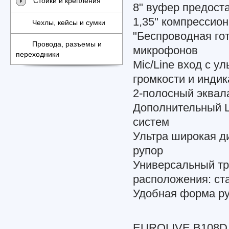
Стойки и крепления
8" вуфер предоста
1,35" компрессио
Чехлы, кейсы и сумки
"Беспроводная го
Провода, разъемы и
микрофонов
переходники
Mic/Line вход с у
громкости и инди
2-полосный эквал
Дополнительный L
систем
Ультра широкая д
рупор
Универсальный тр
расположения: ста
Удобная форма ру
EUROLIVE B108D –