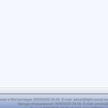
азин и Инсталляции: 8(900)620-34-56 E-mail: admin@light-sound-servic
Аренда оборудования: 8(900)630-34-56 E-mail: arenda@l