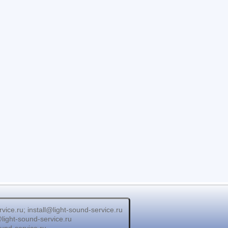
e.ru; install@light-sound-service.ru
ight-sound-service.ru