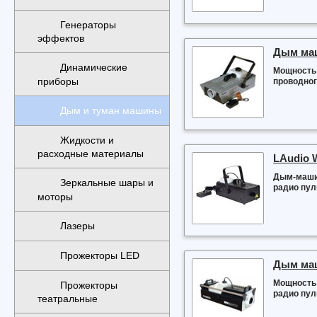
Генераторы
эффектов
Дым ма
Динамические
Мощность 
приборы
проводног
Дым и туман машины
Жидкости и
расходные материалы
LAudio 
Дым-машин
Зеркальные шары и
радио пул
моторы
Лазеры
Прожекторы LED
Дым ма
Мощность 
Прожекторы
радио пул
театральные