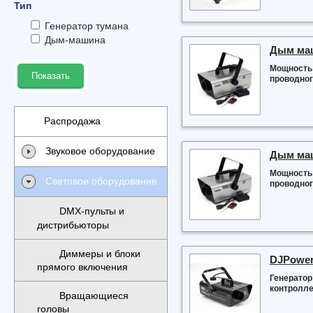
Тип
Генератор тумана
Дым-машина
Дым ма
Мощность 
Показать
проводног
Распродажа
Звуковое оборудование
Дым маш
Мощность 
Световое оборудование
проводног
DMX-пульты и
дистрибьюторы
Диммеры и блоки
DJPower
прямого включения
Генератор
контролле
Вращающиеся
головы