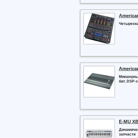
America
Четырехк
America
Микшерный
бит. DSP-
E-MU X
Динамичес
запчасти