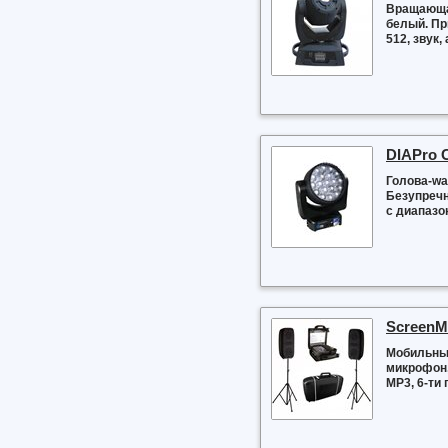
Вращающая
белый. Пр
512, звук, 
DIAPro 
Голова-wa
Безупреч
с диапазон
ScreenM
Мобильный
микрофон,
MP3, 6-ти