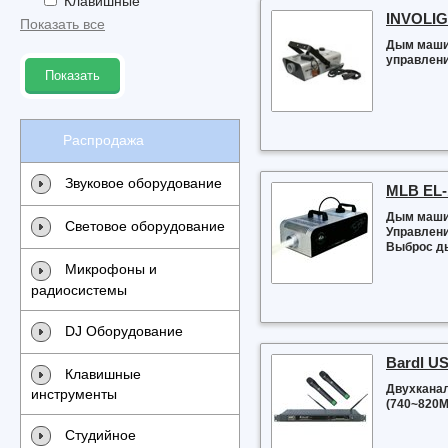
Клавишные
INVOLIG
Показать все
Дым машин
управлени
Показать
Распродажа
Звуковое оборудование
MLB EL-
Дым машин
Световое оборудование
Управлени
Выброс ды
Микрофоны и
радиосистемы
DJ Оборудование
Bardl U
Клавишные
Двухкана
инструменты
(740~820M
Студийное