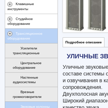
Клавишные
инструменты
Студийное
оборудование
Трансляционное
оборудование
Подробное описание
Усилители
трансляционные
УЛИЧНЫЕ З
Центральное
Уличные звуковые
оборудование
составе системы 
Настенные
и озвучивания в к
аудиосистемы
сопровождения.
Врезные
Двухполосная аку
громкоговорители
Широкий диапазон
качество звука.
Звуковые колонны