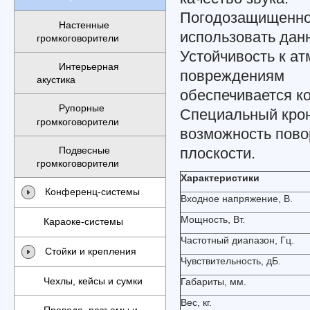
Погодозащищенное
Настенные
использовать дан
громкоговорители
Устойчивость к а
Интерьерная
повреждениям
акустика
обеспечивается к
Рупорные
Специальный крон
громкоговорители
возможность пово
плоскости.
Подвесные
громкоговорители
Характеристики
Конференц-системы
Входное напряжение, В.
Мощность, Вт.
Караоке-системы
Частотный диапазон, Гц.
Стойки и крепления
Чувствительность, дБ.
Чехлы, кейсы и сумки
Габариты, мм.
Вес, кг.