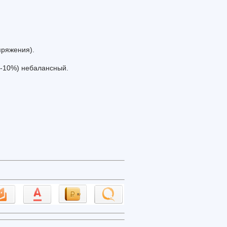
пряжения).
+/-10%) небалансный.