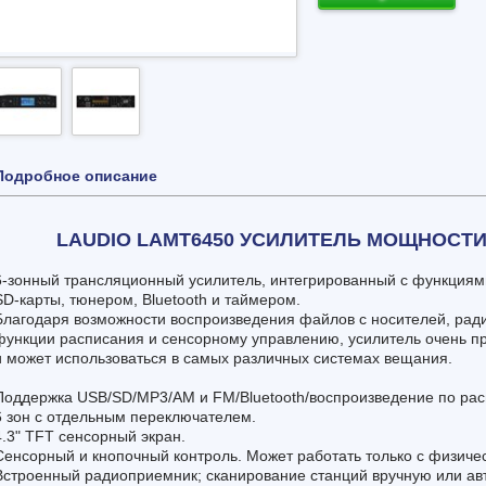
Подробное описание
LAUDIO LAMT6450 УСИЛИТЕЛЬ МОЩНОСТ
6-зонный трансляционный усилитель, интегрированный с функциям
SD-карты, тюнером, Bluetooth и таймером.
Благодаря возможности воспроизведения файлов с носителей, рад
функции расписания и сенсорному управлению, усилитель очень пр
и может использоваться в самых различных системах вещания.
Поддержка USB/SD/MP3/AM и FM/Bluetooth/воспроизведение по ра
6 зон с отдельным переключателем.
4.3" TFT сенсорный экран.
Сенсорный и кнопочный контроль. Может работать только с физиче
Встроенный радиоприемник; сканирование станций вручную или авт