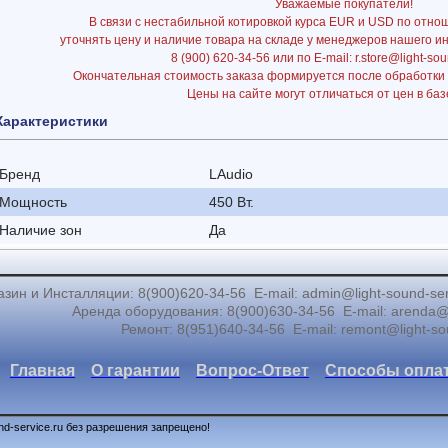
Уважаемые покупатели!
В связи с нестабильной котировкой курса EUR и USD по отно
уточнять цену и наличие товара на складе у менеджеров нашего и
8 (900) 620-34-56 или по E-mail: r.store@light-sou
Окончательная стоимость заказа формируется после обработки
Цены на сайте могут отличаться от цен в баз
Характеристики
Бренд
LAudio
Мощность
450 Вт.
Наличие зон
Да
зин и Инсталляции: 8(900)620-34-56 E-mail: admin@light-sound-servic
Аренда оборудования: 8(900)630-34-56 E-mail: arenda@li
Ремонт: 8(951)640-34-56 E-mail: remont@light-so
Главная
О гарантии
Вопрос-Ответ
Способы опла
nd-service.ru без разрешения запрещено!