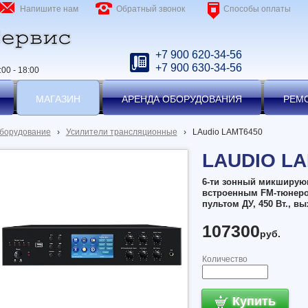
Напишите нам
Обратный звонок
Способы оплаты
+7 900 620-34-56
+7 900 630-34-56
00 - 18:00
МАГАЗИН
АРЕНДА ОБОРУДОВАНИЯ
РЕМ
оборудование
›
Усилители трансляционные
›
LAudio LAMT6450
LAUDIO LA
6-ти зонный микширую
встроенным FM-тюнером
пультом ДУ, 450 Вт., вы
107300
руб.
Количество
Купить