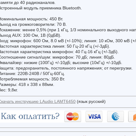
памяти до 40 радиоканалов.
Встроенный модуль приемника Bluetooth.
Номинальная мощность: 450 Вт.
Выход на громкоговорители: 70 В.
Искажение: менее 0,5% (при 1 кГц, 1/3 номинального выходного на
Выход AUX: 100 Ом, 1В (0дБВ).
Вход: микрофон: 600 Ом, 8.0 мВ (+/-10%); линия: 10 кОм, 300 мВ (
Частотная характеристика линия: 50 Гц-20 кГц (+/-3дБ).
Частотная характеристика микрофон: 40 Гц-16 кГц (+/-3дБ).
Соотношение сигнал/шум: микрофон: 70 дБ; линия: 80дБ.
Эквалайзер: низкие (100Гц) +/-10дБ; высокие (10кГц) +/-10дБ.
Защита: предохранитель, постоянного напряжения; от перегрузки.
Питание: 220В-240В / 50Гц-60Гц.
Потребляемая мощность: 350 Вт.
Размеры: 418 х 338 х 88мм.
ес: 9,8кг.
Скачать инструкцию LAudio LAMT6450
(язык русский)