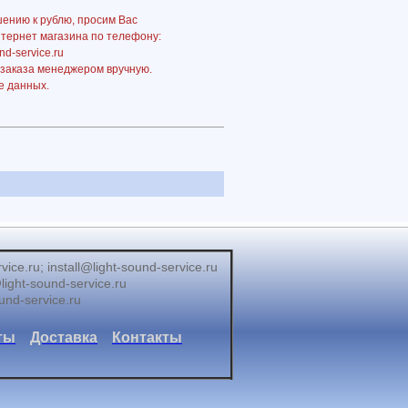
шению к рублю, просим Вас
нтернет магазина по телефону:
nd-service.ru
 заказа менеджером вручную.
е данных.
e.ru; install@light-sound-service.ru
ght-sound-service.ru
und-service.ru
ты
Доставка
Контакты