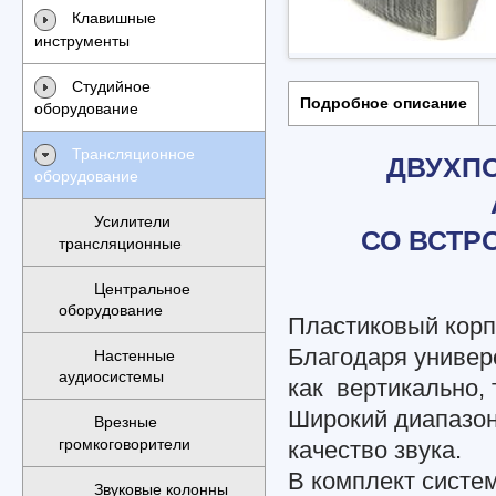
Клавишные
инструменты
Студийное
Подробное описание
оборудование
Трансляционное
ДВУХП
оборудование
Усилители
СО ВСТР
трансляционные
Центральное
оборудование
Пластиковый корп
Благодаря универ
Настенные
аудиосистемы
как вертикально, 
Широкий диапазон
Врезные
громкоговорители
качество звука.
В комплект систе
Звуковые колонны