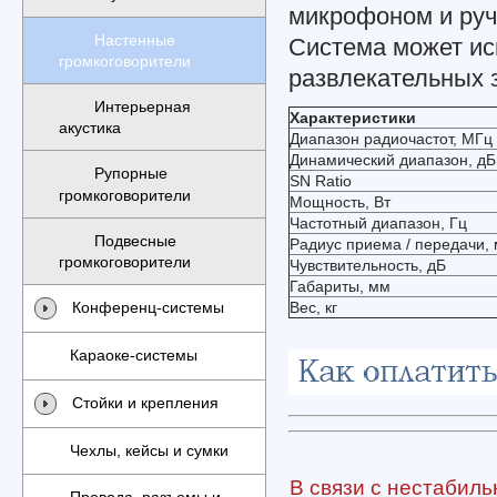
микрофоном и ру
Настенные
Система может исп
громкоговорители
развлекательных з
Интерьерная
Характеристики
акустика
Диапазон радиочастот, МГц
Динамический диапазон, дБ
Рупорные
SN Ratio
громкоговорители
Мощность, Вт
Частотный диапазон, Гц
Подвесные
Радиус приема / передачи, 
громкоговорители
Чувствительность, дБ
Габариты, мм
Конференц-системы
Вес, кг
Караоке-системы
Стойки и крепления
Чехлы, кейсы и сумки
В связи с нестабиль