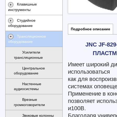
Клавишные
инструменты
Студийное
оборудование
Подробное описание
Трансляционное
оборудование
JNC JF-8
ПЛАСТМ
Усилители
трансляционные
Имеет широкий ди
Центральное
использоваться
оборудование
как для воспроизв
Настенные
системах оповеще
аудиосистемы
Применение в кон
Врезные
позволяет исполь
громкоговорители
и100В.
Благодаря универ
Звуковые колонны