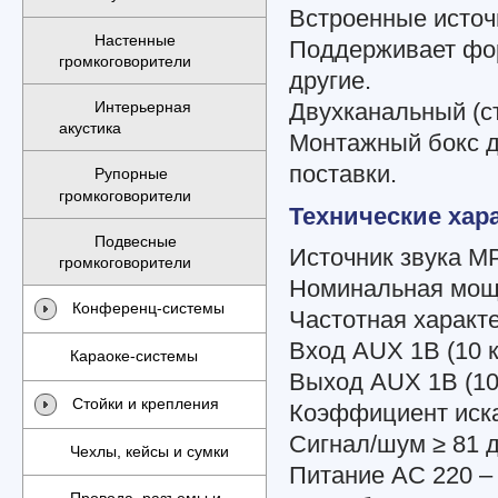
Встроенные источн
Настенные
Поддерживает фо
громкоговорители
другие.
Интерьерная
Двухканальный (ст
акустика
Монтажный бокс д
поставки.
Рупорные
громкоговорители
Технические хар
Подвесные
Источник звука MP
громкоговорители
Номинальная мощн
Конференц-системы
Частотная характе
Вход AUX 1В (10 
Караоке-системы
Выход AUX 1В (10
Стойки и крепления
Коэффициент иск
Сигнал/шум ≥ 81 
Чехлы, кейсы и сумки
Питание AC 220 – 