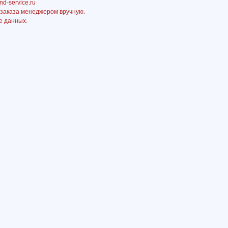
nd-service.ru
 заказа менеджером вручную.
е данных.