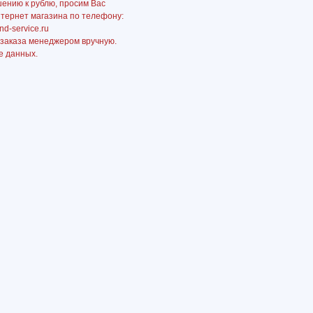
шению к рублю, просим Вас
нтернет магазина по телефону:
nd-service.ru
 заказа менеджером вручную.
е данных.