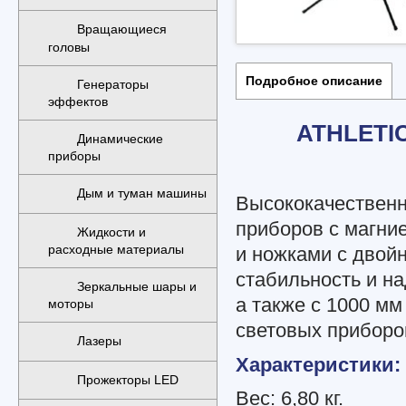
Вращающиеся
головы
Подробное описание
Генераторы
эффектов
ATHLETI
Динамические
приборы
Дым и туман машины
Высококачественн
приборов с магни
Жидкости и
расходные материалы
и ножками с двой
стабильность и н
Зеркальные шары и
а также с 1000 м
моторы
световых приборо
Лазеры
Характеристики:
Прожекторы LED
Вес: 6,80 кг.