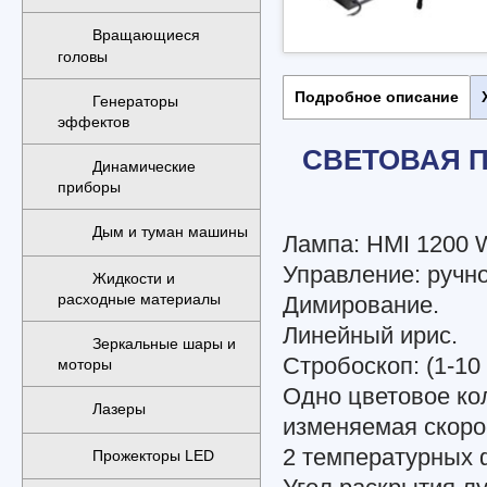
Вращающиеся
головы
Подробное описание
Генераторы
эффектов
СВЕТОВАЯ 
Динамические
приборы
Дым и туман машины
Лампа: HMI 1200 
Управление: ручно
Жидкости и
расходные материалы
Димирование.
Линейный ирис.
Зеркальные шары и
Стробоскоп: (1-10
моторы
Одно цветовое кол
Лазеры
изменяемая скоро
2 температурных ф
Прожекторы LED