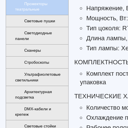
Прожекторы
Напряжение, В
театральные
Мощность, Вт:
Световые пушки
Тип цоколя: R
Светодиодные
Длина лампы, 
панели
Тип лампы: X
Сканеры
КОМПЛЕКТНОСТЬ
Стробоскопы
Комплект пост
Ультрафиолетовые
светильники
упаковка
Архитектурная
ТЕХНИЧЕСКИЕ Х
подсветка
Количество м
DMX-кабели и
крепеж
Охлаждение п
Световые стойки
Рабочее поло