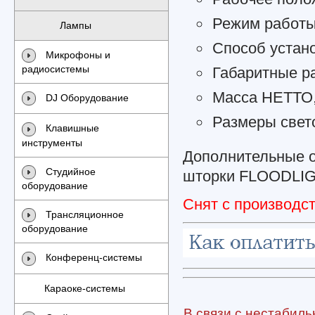
Режим работы
Лампы
Способ устан
Микрофоны и
радиосистемы
Габаритные р
Масса НЕТТО, 
DJ Оборудование
Размеры свет
Клавишные
инструменты
Дополнительные о
Студийное
шторки FLOODLIGH
оборудование
Снят с производст
Трансляционное
оборудование
Конференц-системы
Караоке-системы
В связи с нестабиль