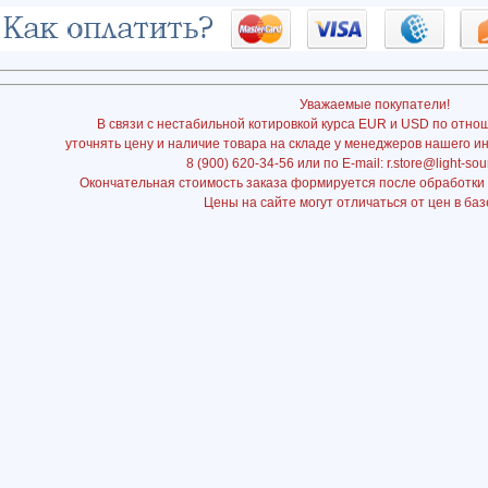
Уважаемые покупатели!
В связи с нестабильной котировкой курса EUR и USD по отно
уточнять цену и наличие товара на складе у менеджеров нашего и
8 (900) 620-34-56 или по E-mail: r.store@light-sou
Окончательная стоимость заказа формируется после обработки
Цены на сайте могут отличаться от цен в баз
ttps://n-
mus.ru/svetovoe-
oborudovanie/prozhektora-
par/led/ROSS-
LED-
PINSPOT-
RGBW-
10W/