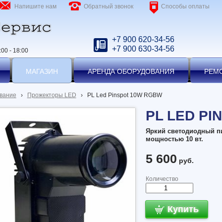
Напишите нам
Обратный звонок
Способы оплаты
+7 900 620-34-56
+7 900 630-34-56
00 - 18:00
МАГАЗИН
АРЕНДА ОБОРУДОВАНИЯ
РЕМ
вание
›
Прожекторы LED
›
PL Led Pinspot 10W RGBW
PL LED PI
Яркий светодиодный п
мощностью 10 вт.
5 600
руб.
Количество
Купить