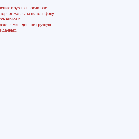
шению к рублю, просим Вас
нтернет магазина по телефону:
nd-service.ru
 заказа менеджером вручную.
е данных.