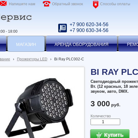
Напишите нам
Обратный звонок
Способы оплаты
+7 900 620-34-56
+7 900 630-34-56
00 - 18:00
МАГАЗИН
АРЕНДА ОБОРУДОВАНИЯ
РЕМ
вание
›
Прожекторы LED
›
Bi Ray PLC002-C
BI RAY PL
Светодиодный прожекто
Вт. (12 красных, 18 зел
звуком, авто, DMX.
3 000
руб.
Количество
Купить