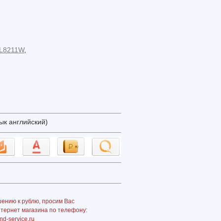
L8211W
,
ык английский)
шению к рублю, просим Вас
нтернет магазина по телефону:
nd-service.ru