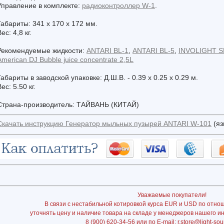
Управление в комплекте:
радиоконтроллер W-1
.
Габариты: 341 х 170 х 172 мм.
ес: 4,8 кг.
Рекомендуемые жидкости:
ANTARI BL-1
,
ANTARI BL-5
,
INVOLIGHT S
American DJ Bubble juice concentrate 2,5L
Габариты в заводской упаковке: Д.Ш.В. - 0.39 x 0.25 x 0.29 м.
ес: 5.50 кг.
Страна-производитель: ТАЙВАНЬ (КИТАЙ)
Скачать инструкцию Генератор мыльных пузырей ANTARI W-101
(яз
Уважаемые покупатели!
В связи с нестабильной котировкой курса EUR и USD по отно
уточнять цену и наличие товара на складе у менеджеров нашего и
8 (900) 620-34-56 или по E-mail: r.store@light-sou