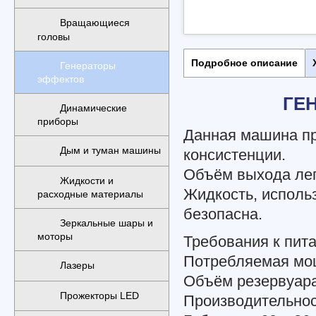
Вращающиеся
головы
Подробное описание
Генераторы
эффектов
ГЕН
Динамические
приборы
Данная машина пр
Дым и туман машины
консистенции.
Объём выхода лег
Жидкости и
Жидкость, исполь
расходные материалы
безопасна.
Зеркальные шары и
моторы
Требования к пита
Потребляемая мощ
Лазеры
Объём резервуара
Прожекторы LED
Производительност