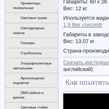
Габариты: 60 x 26 
Прожекторы
Вес: 12 кг.
театральные
Ипользуется жидк
Световые пушки
1,5 liter concentr
Светодиодные
панели
Габариты в заводск
Вес: 13.07 кг.
Сканеры
Страна-производ
Стробоскопы
Скачать инструкц
Ультрафиолетовые
светильники
английский)
Архитектурная
подсветка
DMX-кабели и
крепеж
Световые стойки