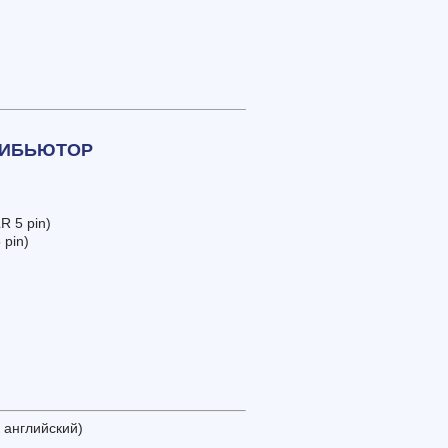
ТРИБЬЮТОР
R 5 pin)
 pin)
 английский)