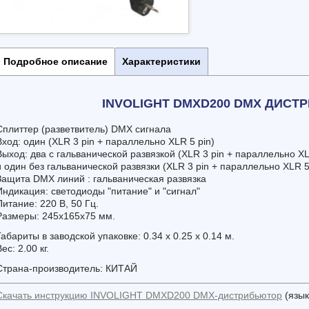
Подробное описание
Характеристики
INVOLIGHT DMXD200 DMX ДИС
Сплиттер (разветвитель) DMX сигнала
Вход: один (XLR 3 pin + параллельно XLR 5 pin)
Выход: два с гальванической развязкой (XLR 3 pin + параллельно XL
и один без гальванической развязки (XLR 3 pin + параллельно XLR 5
Защита DMX линий : гальваническая развязка
Индикация: светодиоды "питание" и "сигнал"
Питание: 220 В, 50 Гц.
Размеры: 245х165х75 мм.
Габариты в заводской упаковке: 0.34 x 0.25 x 0.14 м.
ес: 2.00 кг.
Страна-производитель: КИТАЙ
Скачать инструкцию INVOLIGHT DMXD200 DMX-дистрибьютор
(язык