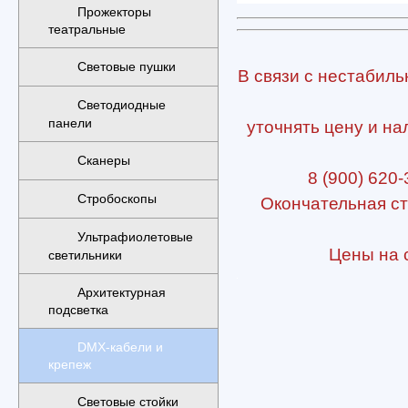
Прожекторы
театральные
Световые пушки
В связи с нестабиль
Светодиодные
панели
уточнять цену и на
Сканеры
8 (900) 620-
Стробоскопы
Окончательная ст
Ультрафиолетовые
Цены на с
светильники
Подробнее:
http://n-
Архитектурная
muz.ru/svetovoe-
подсветка
oborudovanie/elementy-
podvesa/proton-
DMX-кабели и
strubcina-
крепеж
d-
30mm/
Световые стойки