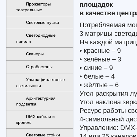
площадок
Прожекторы
театральные
в качестве цент
Световые пушки
Потребляемая мощ
3 матрицы свето
Светодиодные
На каждой матриц
панели
• красные – 9
Сканеры
• зелёные – 3
• синие – 9
Стробоскопы
• белые – 4
Ультрафиолетовые
• жёлтые – 6
светильники
Угол раскрытия лу
Архитектурная
Угол наклона зерк
подсветка
Ресурс работы све
DMX-кабели и
4-символьный дис
крепеж
Управление: DMX-5
14 или 25 канал
Световые стойки