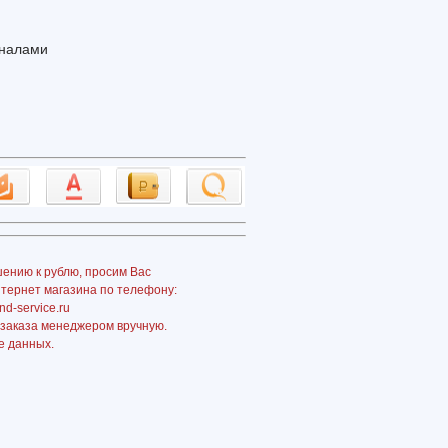
аналами
шению к рублю, просим Вас
нтернет магазина по телефону:
nd-service.ru
 заказа менеджером вручную.
е данных.
://n-
-
skotechnye-