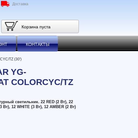
Доставка
Корзина пуста
ОНТ
КОНТАКТЫ
YC/TZ (30')
AR YG-
AT COLORCYC/TZ
рный светильник. 22 RED (2 Вт), 22
3 Вт), 12 WHITE (3 Вт), 12 AMBER (2 Вт)