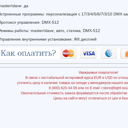
master/slave: да
Встроенные программы: персонализация с 17/3/4/5/6/7/3/10 DMX к
Протокол управления: DMX-512
Режимы работы: master/slave, авто, статика, DMX-512
Управление внутренними установками: ЖК дисплей
Уважаемые покупатели!
В связи с нестабильной котировкой курса EUR и USD по отно
уточнять цену и наличие товара на складе у менеджеров нашего и
8 (900) 620-34-56 или по E-mail: r.store@light-sou
Окончательная стоимость заказа формируется после обработки
Цены на сайте могут отличаться от цен в баз
Подробнее:
http
muz.ru/svetovoe
oborudovanie/di
svetovye-
pribory/led-