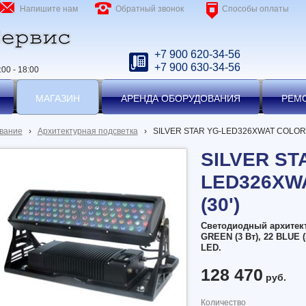
Напишите нам
Обратный звонок
Способы оплаты
+7 900 620-34-56
+7 900 630-34-56
00 - 18:00
МАГАЗИН
АРЕНДА ОБОРУДОВАНИЯ
РЕМ
вание
›
Архитектурная подсветка
›
SILVER STAR YG-LED326XWAT COLORC
SILVER ST
LED326XW
(30')
Светодиодный архитекту
GREEN (3 Вт), 22 BLUE (
LED.
128 470
руб.
Количество