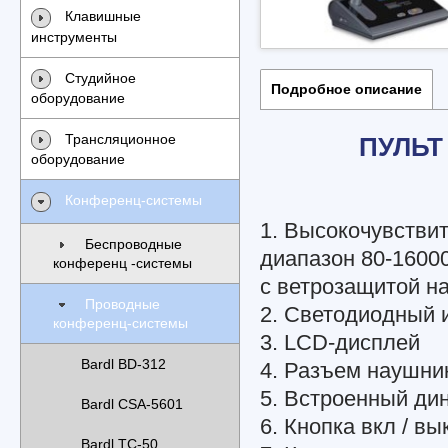
Клавишные
инструменты
Студийное
Подробное описание
оборудование
Трансляционное
ПУЛЬТ
оборудование
Конференц-системы
1. Высокочувстви
Беспроводные
диапазон 80-1600
конференц -системы
с ветрозащитой на
Проводные
2. Светодиодный и
конференц-системы
3. LCD-дисплей
Bardl BD-312
4. Разъем наушни
5. Встроенный ди
Bardl CSA-5601
6. Кнопка вкл / в
Bardl TC-50